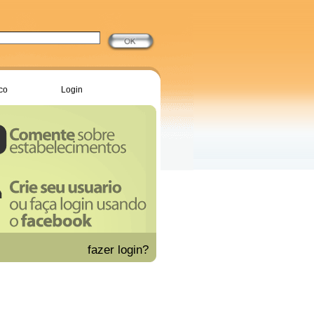
co
Login
fazer
login?