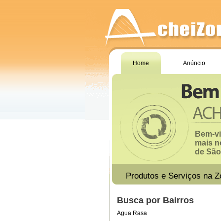
Home
Anúncio
Bem-vi
mais n
de São 
Produtos e Serviços na Z
Busca por Bairros
Agua Rasa